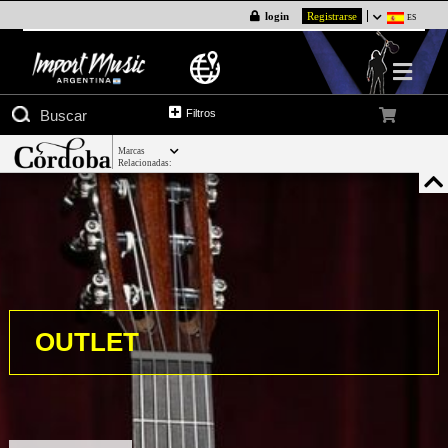
login
Registrarse
ES
Filtros
Marcas
Relacionadas:
OUTLET