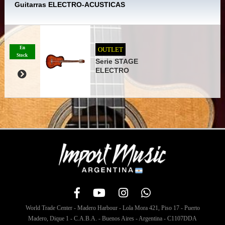
Guitarras ELECTRO-ACUSTICAS
En
OUTLET
Stock
Serie STAGE
ELECTRO
World Trade Center - Madero Harbour - Lola Mora 421, Piso 17 - Puerto
Madero, Dique 1 - C.A.B.A. - Buenos Aires - Argentina - C1107DDA