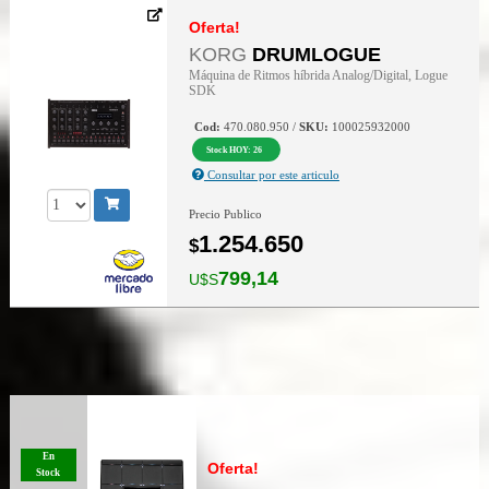
Oferta!
KORG
DRUMLOGUE
Máquina de Ritmos híbrida Analog/Digital, Logue
SDK
Cod:
470.080.950 /
SKU:
100025932000
Stock HOY: 26
Consultar por este articulo
Precio Publico
1.254.650
$
799,14
U$S
En
Oferta!
Stock