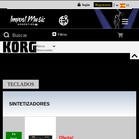
login
Registrarse
ES
Filtros
Marcas
Relacionadas:
TECLADOS
SINTETIZADORES
En
Oferta!
Stock