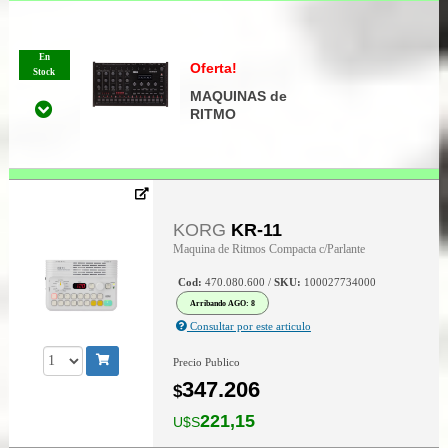
En
Oferta!
Stock
MAQUINAS de
RITMO
KORG
KR-11
Maquina de Ritmos Compacta c/Parlante
Cod:
470.080.600 /
SKU:
100027734000
Arribando AGO: 8
Consultar por este articulo
Precio Publico
347.206
$
221,15
U$S