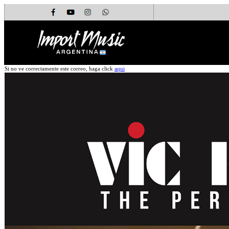
Si no ve correctamente este correo, haga click
aqui