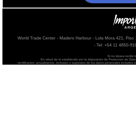
World Trade Center - Madero Harbour - Lola Mora 421, Piso 1
- Tel: +54 11 4850-9
Si no desea recibir 
En virtud de lo establecido por la disposicion de Proteccion de Dato
rectificacion, actualizacion, inclusion o supresion de los datos personales incluido