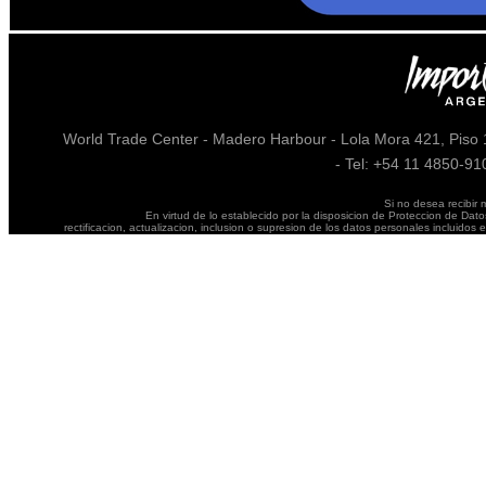
World Trade Center - Madero Harbour - Lola Mora 421, Piso 1
- Tel: +54 11 4850-9
Si no desea recibir 
En virtud de lo establecido por la disposicion de Proteccion de Dato
rectificacion, actualizacion, inclusion o supresion de los datos personales incluido