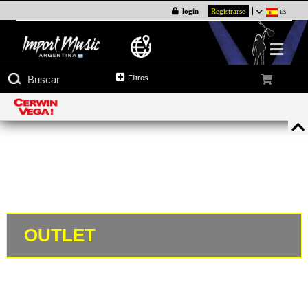
login
Registrarse
ES
Filtros
OUTLET