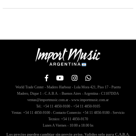
World Trade Center - Madero Harbour - Lola Mora 421, Piso 17 - Puerto
Madero, Dique 1 - C.A.B.A. - Buenos Aires - Argentina - C1107DDA
ventas@importmusic.com.ar - www.importmusic.com.ar
Tel.: +54 11 4850-9100 - +54 11 4850-9105
Ventas: +54 11 4850-9100 - Contacto Comercio: +54 11 4850-9180 - Servicio
Tecnico: +54 11 4850-9170
Lunes A Viernes - 10:00 a 18.00 hs
Los precios pueden cambiar sin previo aviso. Validos solo para C.A.B.A.