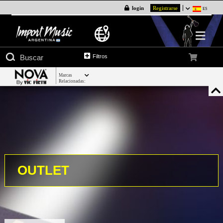
login
Registrarse
ES
Filtros
Marcas
Relacionadas:
OUTLET