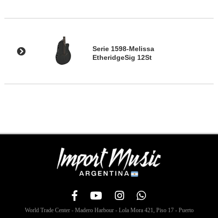
Serie 1598-Melissa
EtheridgeSig 12St
World Trade Center - Madero Harbour - Lola Mora 421, Piso 17 - Puerto